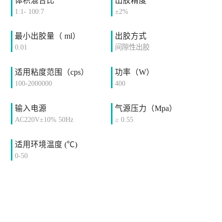
体积混合比
出胶精度
1:1- 100:7
±2%
最小出胶量（ ml）
出胶方式
0.01
间隙性出胶
适用粘度范围（cps）
功率（W）
100-2000000
400
输入电源
气源压力（Mpa）
AC220V±10% 50Hz
≥ 0.55
适用环境温度 (℃)
0-50