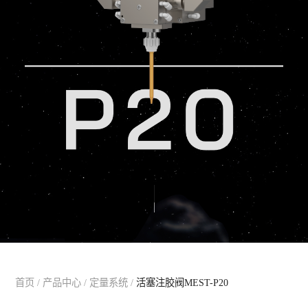
首页
/
产品中心
/
定量系统
/
活塞注胶阀MEST-P20