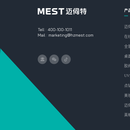
产
​
Tell : 400-100-1011
Mail : marketing@hzmest.com
在
全
桌
胶
UV
点
美
迈
英