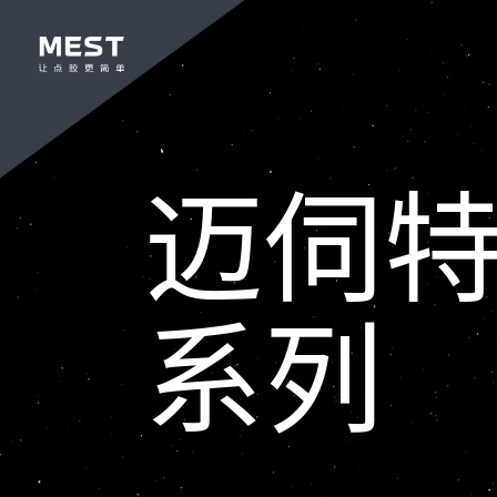
​迈伺
系列