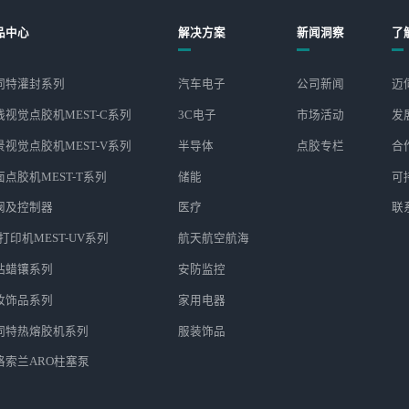
品中心
解决方案
新闻洞察
了
迈伺特灌封系列
汽车电子
公司新闻
迈
线视觉点胶机MEST-C系列
3C电子
市场活动
发
景视觉点胶机MEST-V系列
半导体
点胶专栏
合
面点胶机MEST-T系列
储能
可
阀及控制器
医疗
联
打印机MEST-UV系列
航天航空航海
钻蜡镶系列
安防监控
妆饰品系列
家用电器
伺特热熔胶机系列
服装饰品
格索兰ARO柱塞泵