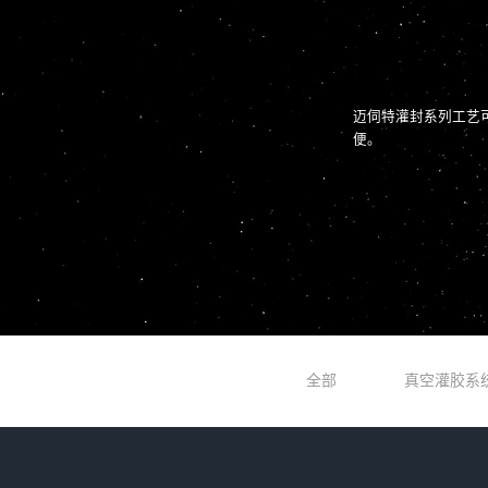
迈伺特灌封系列工艺
便。
全部
真空灌胶系